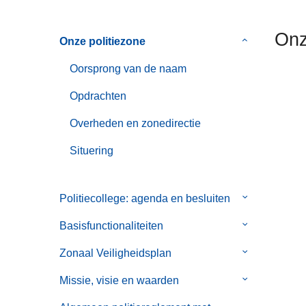
n
h
Onz
Onze politiezone
Submenu
o
van
u
Oorsprong van de naam
Onze
d
politiezone
g
Opdrachten
a
Overheden en zonedirectie
a
n
Situering
Politiecollege: agenda en besluiten
Submenu
van
Basisfunctionaliteiten
Submenu
Politiecollege
van
agenda
Zonaal Veiligheidsplan
Submenu
Basisfunctiona
en
van
Missie, visie en waarden
Submenu
besluiten
Zonaal
van
Veiligheidspl