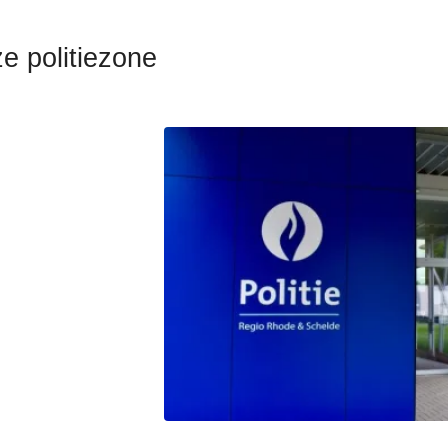
e politiezone
:
liteiten
an