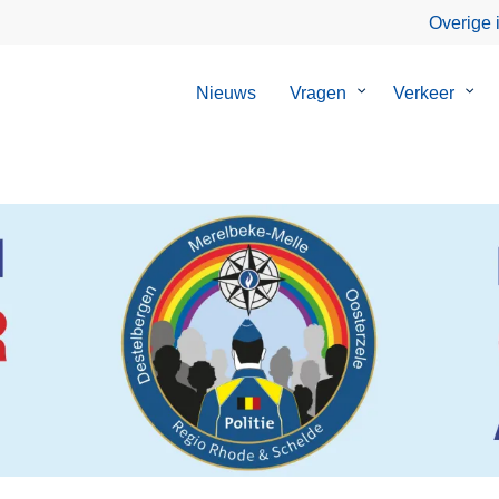
Overige 
Nieuws
Vragen
Submenu
Verkeer
Sub
van
van
Vragen
Verk