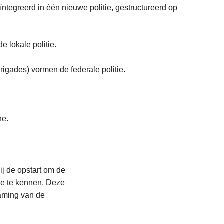
ïntegreerd in één nieuwe politie, gestructureerd op
 lokale politie.
brigades) vormen de federale politie.
ne.
L
e
e
s
ij de opstart om de
m
oe te kennen. Deze
e
aming van de
e
r