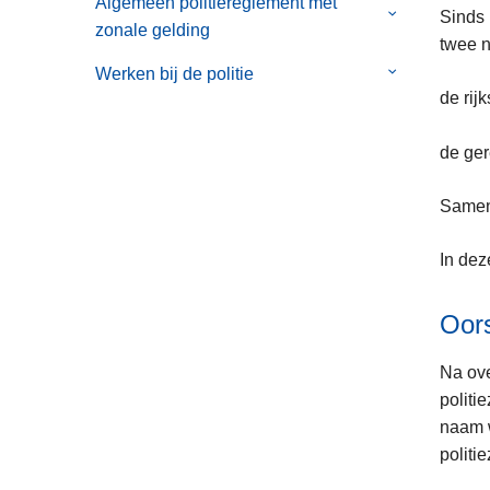
Algemeen politiereglement met
Missie,
Submenu
Sinds 
zonale gelding
visie
van
twee n
en
Algemeen
Werken bij de politie
Submenu
waarden
de rij
politiereglem
van
met
Werken
de ger
zonale
bij
gelding
de
Samen 
politie
In dez
Oor
Na ove
politi
naam 
politi