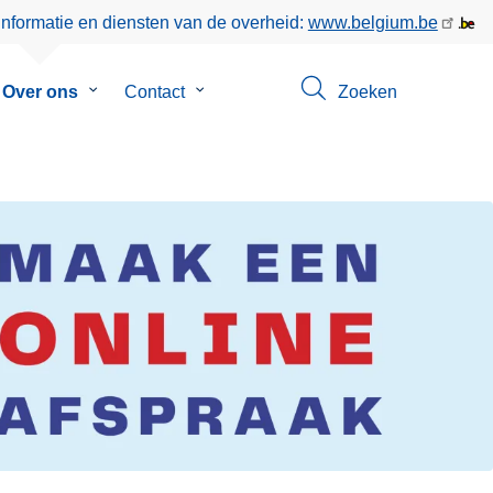
informatie en diensten van de overheid:
www.belgium.be
menu
Over ons
Submenu
Contact
Submenu
Zoeken
van
van
eer
Over
Contact
ons