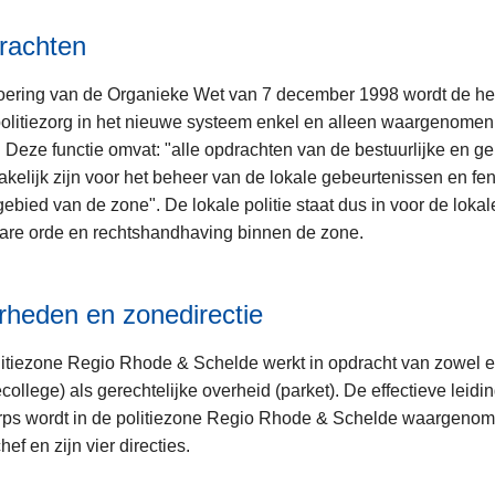
rachten
voering van de Organieke Wet van 7 december 1998 wordt de hel
olitiezorg in het nieuwe systeem enkel en alleen waargenomen
e. Deze functie omvat: "alle opdrachten van de bestuurlijke en ger
kelijk zijn voor het beheer van de lokale gebeurtenissen en f
ebied van de zone". De lokale politie staat dus in voor de lokale
re orde en rechtshandhaving binnen de zone.
heden en zonedirectie
itiezone Regio Rhode & Schelde werkt in opdracht van zowel e
iecollege) als gerechtelijke overheid (parket). De effectieve leid
rps wordt in de politiezone Regio Rhode & Schelde waargenom
hef en zijn vier directies.