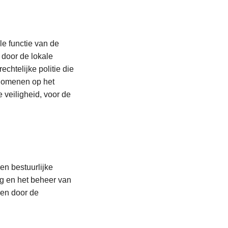
o
v
L
e
e
r
e functie van de
e
O
 door de lokale
s
o
echtelijke politie die
m
r
enomenen op het
e
s
 veiligheid, voor de
e
p
r
r
L
o
o
e
v
n
e
e
g
s
L
r
en bestuurlijke
v
m
e
O
ing en het beheer van
a
e
e
p
en door de
n
e
s
d
d
r
m
r
e
o
e