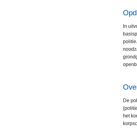
Opd
In uit
basisp
politi
noodza
grondg
openba
Over
De pol
(polit
het ko
korpsc