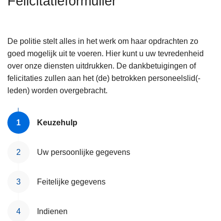
Felicitatieformulier
n
h
o
De politie stelt alles in het werk om haar opdrachten zo
u
goed mogelijk uit te voeren. Hier kunt u uw tevredenheid
d
over onze diensten uitdrukken. De dankbetuigingen of
g
felicitaties zullen aan het (de) betrokken personeelslid(-
a
leden) worden overgebracht.
a
n
Keuzehulp
Uw persoonlijke gegevens
Feitelijke gegevens
Indienen