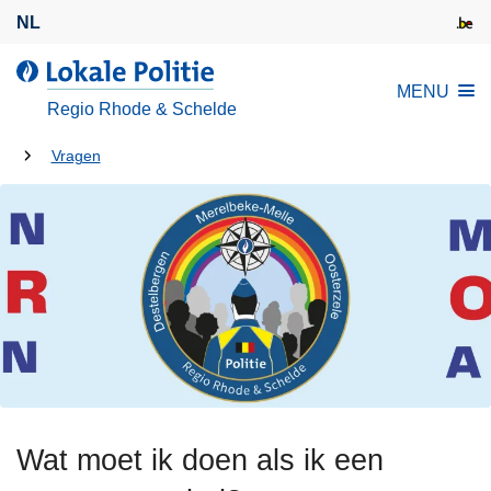
O
NL
v
e
d
MENU
r
e
Regio Rhode & Schelde
s
L
l
U
o
Vragen
a
k
bent
a
a
hier:
n
l
e
e
n
P
n
o
a
l
a
i
r
t
d
i
e
Wat moet ik doen als ik een
e
i