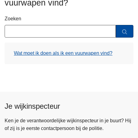
vuurwapen vind?
n
h
Zoeken
o
u
d
g
a
Wat moet ik doen als ik een vuurwapen vind?
a
n
Je wijkinspecteur
Ken je de verantwoordelijke wijkinspecteur in je buurt? Hij
of zij is je eerste contactpersoon bij de politie.