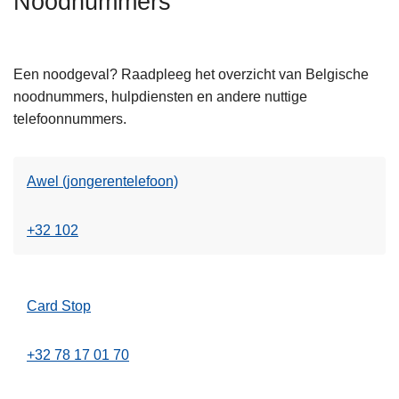
Noodnummers
n
h
o
Een noodgeval? Raadpleeg het overzicht van Belgische
u
noodnummers, hulpdiensten en andere nuttige
d
telefoonnummers.
g
a
a
Awel (jongerentelefoon)
n
+32 102
Card Stop
+32 78 17 01 70