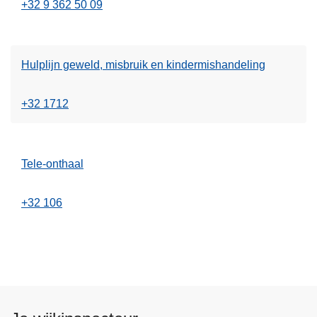
+32 9 362 50 09
Hulplijn geweld, misbruik en kindermishandeling
+32 1712
Tele-onthaal
+32 106