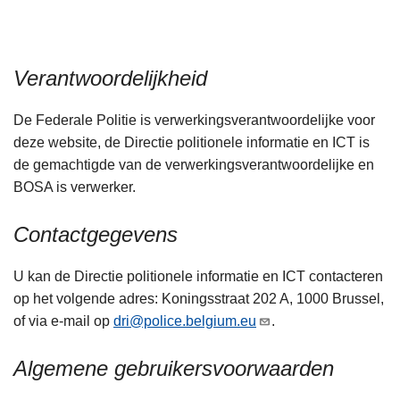
n
h
o
Verantwoordelijkheid
u
d
De Federale Politie is verwerkingsverantwoordelijke voor
g
deze website, de Directie politionele informatie en ICT is
a
de gemachtigde van de verwerkingsverantwoordelijke en
a
BOSA is verwerker.
n
Contactgegevens
U kan de Directie politionele informatie en ICT contacteren
op het volgende adres: Koningsstraat 202 A, 1000 Brussel,
of via e-mail op
dri@police.belgium.eu
.
Algemene gebruikersvoorwaarden