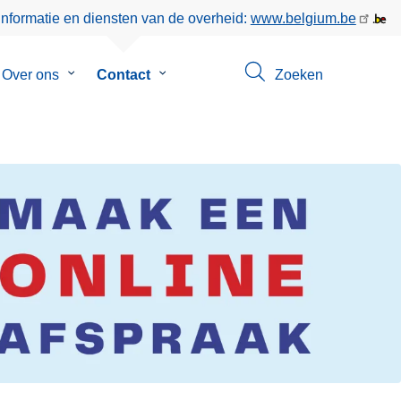
informatie en diensten van de overheid:
www.belgium.be
menu
Over ons
Submenu
Contact
Submenu
Zoeken
van
van
eer
Over
Contact
ons