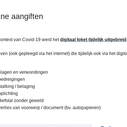
ine aangiften
context van Covid-19 werd het
digitaal loket tijdelijk uitgebreid
ten
jven (ook gepleegd via het internet) die tijdelijk ook via het digit
s
slagen en verwondingen
bedreigingen
stalking / belaging
oplichting
diefstal zonder geweld
verlies van voorwerp / document (bv. autopapieren)