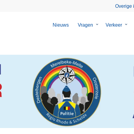
Overige 
Nieuws
Vragen
Submenu
Verkeer
Sub
van
van
Vragen
Verk