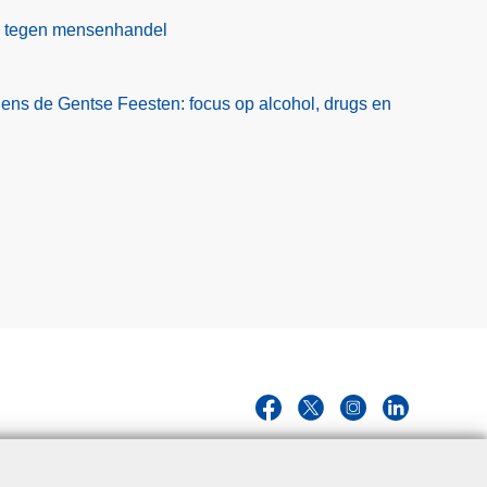
d
ag tegen mensenhandel
p
u
n
jdens de Gentse Feesten: focus op alcohol, drugs en
t
f
r
a
u
d
e