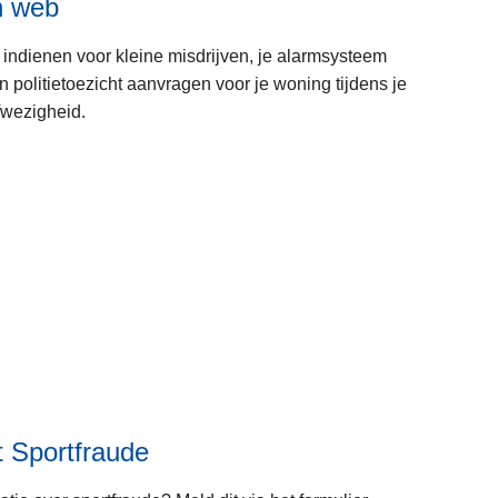
n web
 indienen voor kleine misdrijven, je alarmsysteem
politietoezicht aanvragen voor je woning tijdens je
fwezigheid.
L
e
e
s
m
e
e
r
o
v
 Sportfraude
e
r