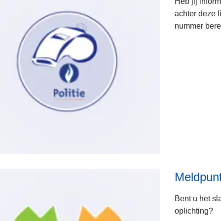
Heb jij infor
achter deze l
nummer berei
Meldpunt
Bent u het sl
oplichting?