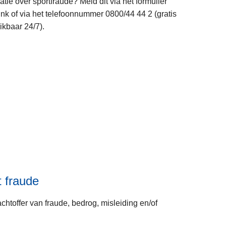
matie over sportfraude? Meld dit via het formulier
P
ink of via het telefoonnummer 0800/44 44 2 (gratis
o
kbaar 24/7).
l
i
c
L
e
e
o
e
n
s
w
m
e
e
b
e
r
o
v
 fraude
e
r
achtoffer van fraude, bedrog, misleiding en/of
M