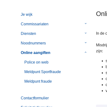
n
h
Onl
Je wijk
o
u
Commissariaten
Submenu
d
van
g
In de 
Diensten
Submenu
Commissaria
a
van
Noodnummers
Submenu
Misdri
a
Diensten
van
zijn:
n
Online aangiften
Submenu
Noodnummer
van
Police on web
Online
aangiften
Meldpunt Sportfraude
Meldpunt fraude
Contactformulier