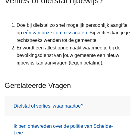
Verlies of diefstal rijbewijs?
n
h
o
Doe bij diefstal zo snel mogelijk persoonlijk aangifte
u
op
één van onze commissariaten
. Bij verlies kan je je
d
rechtstreeks wenden tot de gemeente.
g
Er wordt een attest opgemaakt waarmee je bij de
a
bevolkingsdienst van jouw gemeente een nieuw
a
rijbewijs kan aanvragen (tegen betaling).
n
Gerelateerde Vragen
Diefstal of verlies: waar naartoe?
Ik ben ontevreden over de politie van Schelde-
Leie