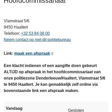
Hoofdcommissariaat
n
h
o
Vlamstraat 5/6
u
9450
Haaltert
d
Telefoon
+32 53 84 08 00
g
Neem contact op met dit politiebureau
a
a
Link:
maak een afspraak
n
Een klacht indienen of een aangifte doen gebeurt
ALTIJD op afspraak in het hoofdcommissariaat van
onze politiezone Denderleeuw/Haaltert, Vlamstraat 5/6
te 9450 Haaltert. Je kan gemakkelijk zelf online via
bovenstaande link een afspraak maken.
Vandaag
Gesloten