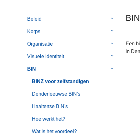
n
h
BIN
Beleid
Submenu
o
van
u
Korps
Submenu
Beleid
d
van
g
Een bi
Organisatie
Submenu
Korps
a
in Den
van
Visuele identiteit
Submenu
a
Organisatie
van
n
BIN
Submenu
Visuele
van
identiteit
BINZ voor zelfstandigen
BIN
Denderleeuwse BIN's
Haaltertse BIN's
Hoe werkt het?
Wat is het voordeel?