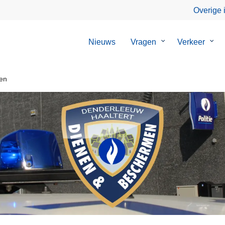
Overige 
Nieuws
Vragen
Submenu
Verkeer
Sub
van
van
Vragen
Verk
gen