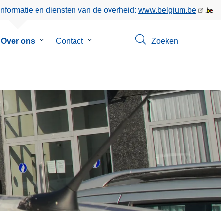
informatie en diensten van de overheid:
www.belgium.be
menu
Over ons
Submenu
Contact
Submenu
Zoeken
van
van
eer
Over
Contact
ons