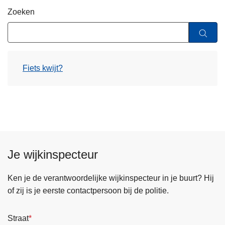
n
Zoeken
h
o
u
d
Fiets kwijt?
g
a
a
n
Je wijkinspecteur
Ken je de verantwoordelijke wijkinspecteur in je buurt? Hij
of zij is je eerste contactpersoon bij de politie.
Straat