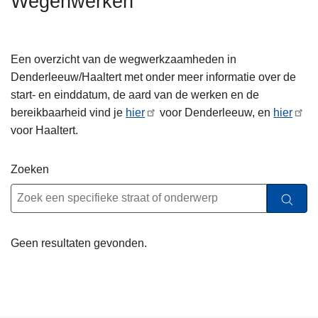
Wegenwerken
n
h
o
Een overzicht van de wegwerkzaamheden in
u
Denderleeuw/Haaltert met onder meer informatie over de
d
start- en einddatum, de aard van de werken en de
g
bereikbaarheid vind je
hier
voor Denderleeuw, en
hier
a
voor Haaltert.
a
n
Zoeken
Geen resultaten gevonden.