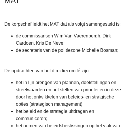
MAT
n
h
o
De korpschef leidt het MAT dat als volgt samengesteld is:
u
d
de commissarisen Wim Van Vaerenbergh, Dirk
g
Cardoen, Kris De Neve;
a
de secretaris van de politiezone Michelle Bosman;
a
n
De opdrachten van het directiecomité zijn:
het in lijn brengen van plannen, doelstellingen en
streefwaarden en het stellen van prioriteiten in deze
door het ontwikkelen van beleids- en stratgische
opties (strategisch management)
het beleid en de strategie uitdragen en
communiceren;
het nemen van beleidsbeslissingen op het vlak van: