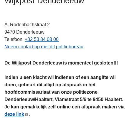
Wijkpost Denderleeuw
n
h
o
A. Rodenbachstraat 2
u
9470
Denderleeuw
d
Telefoon
+32 53 84 08 00
g
Neem contact op met dit politiebureau
a
a
De Wijkpost Denderleeuw is momenteel gesloten!!!
n
Indien u een klacht wil indienen of een aangifte wil
doen, gebeurt dit altijd op afspraak in het
hoofdcommissariaat van onze politiezone
Denderleeuw/Haaltert, Vlamstraat 5/6 te 9450 Haaltert.
Je kan gemakkelijk zelf online een afspraak maken via
deze link
.