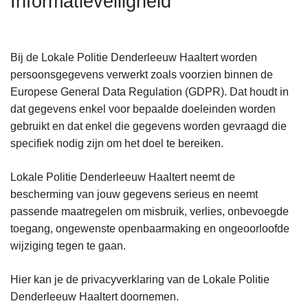
Informatieveiligheid
n
h
o
Bij de Lokale Politie Denderleeuw Haaltert worden
u
persoonsgegevens verwerkt zoals voorzien binnen de
d
Europese General Data Regulation (GDPR). Dat houdt in
g
dat gegevens enkel voor bepaalde doeleinden worden
a
gebruikt en dat enkel die gegevens worden gevraagd die
a
specifiek nodig zijn om het doel te bereiken.
n
Lokale Politie Denderleeuw Haaltert neemt de
bescherming van jouw gegevens serieus en neemt
passende maatregelen om misbruik, verlies, onbevoegde
toegang, ongewenste openbaarmaking en ongeoorloofde
wijziging tegen te gaan.
Hier kan je de privacyverklaring van de Lokale Politie
Denderleeuw Haaltert doornemen.