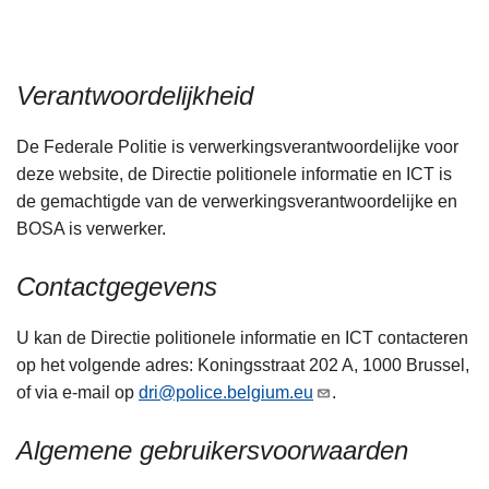
n
h
o
Verantwoordelijkheid
u
d
De Federale Politie is verwerkingsverantwoordelijke voor
g
deze website, de Directie politionele informatie en ICT is
a
de gemachtigde van de verwerkingsverantwoordelijke en
a
BOSA is verwerker.
n
Contactgegevens
U kan de Directie politionele informatie en ICT contacteren
op het volgende adres: Koningsstraat 202 A, 1000 Brussel,
of via e-mail op
dri@police.belgium.eu
.
Algemene gebruikersvoorwaarden