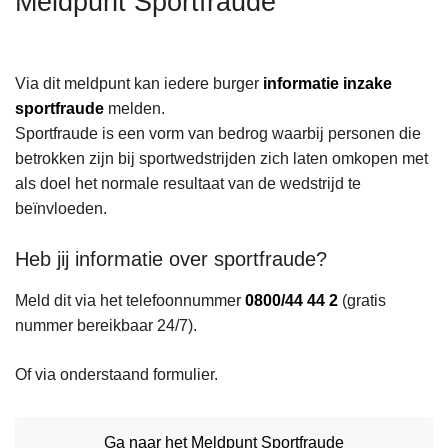
Meldpunt Sportfraude
n
h
o
Via dit meldpunt kan iedere burger
informatie inzake
u
sportfraude
melden.
d
Sportfraude is een vorm van bedrog waarbij personen die
g
betrokken zijn bij sportwedstrijden zich laten omkopen met
a
als doel het normale resultaat van de wedstrijd te
a
beïnvloeden.
n
Heb jij informatie over sportfraude?
Meld dit via het telefoonnummer
0800/44 44 2
(gratis
nummer bereikbaar 24/7).
Of via onderstaand formulier.
Ga naar het Meldpunt Sportfraude