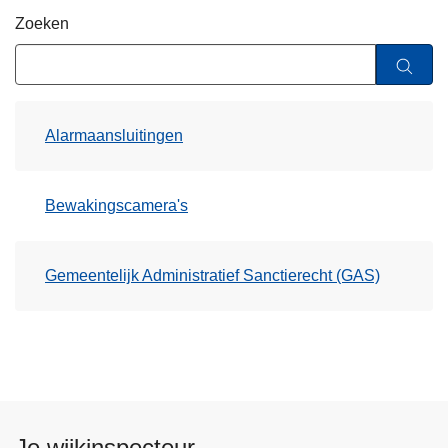
n
Zoeken
h
o
u
d
Alarmaansluitingen
g
a
a
Bewakingscamera's
n
Gemeentelijk Administratief Sanctierecht (GAS)
Je wijkinspecteur