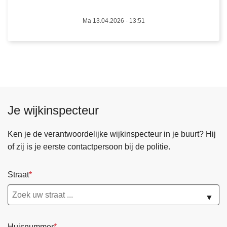
s
b
Ma 13.04.2026 - 13:51
e
v
r
a
g
i
n
Je wijkinspecteur
g
2
Ken je de verantwoordelijke wijkinspecteur in je buurt? Hij
0
of zij is je eerste contactpersoon bij de politie.
2
6
Straat
▼
Huisnummer