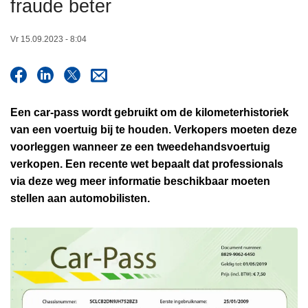
fraude beter
n
h
Vr 15.09.2023 - 8:04
o
u
d
g
Een car-pass wordt gebruikt om de kilometerhistoriek
a
van een voertuig bij te houden. Verkopers moeten deze
a
voorleggen wanneer ze een tweedehandsvoertuig
n
verkopen. Een recente wet bepaalt dat professionals
via deze weg meer informatie beschikbaar moeten
stellen aan automobilisten.