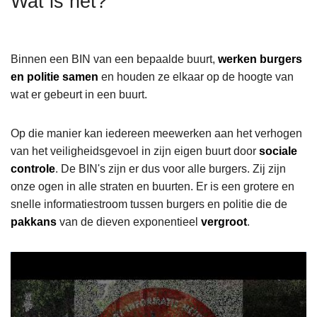
Wat is het?
n
h
o
Binnen een BIN van een bepaalde buurt,
werken burgers
u
en politie samen
en houden ze elkaar op de hoogte van
d
wat er gebeurt in een buurt.
g
a
Op die manier kan iedereen meewerken aan het verhogen
a
van het veiligheidsgevoel in zijn eigen buurt door
sociale
n
controle
. De BIN's zijn er dus voor alle burgers. Zij zijn
onze ogen in alle straten en buurten. Er is een grotere en
snelle informatiestroom tussen burgers en politie die de
pakkans
van de dieven exponentieel
vergroot
.