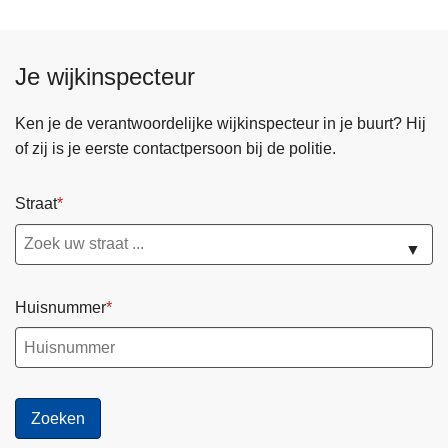
g
i
n
Je wijkinspecteur
g
2
Ken je de verantwoordelijke wijkinspecteur in je buurt? Hij
0
of zij is je eerste contactpersoon bij de politie.
2
6
Straat
▼
Huisnummer