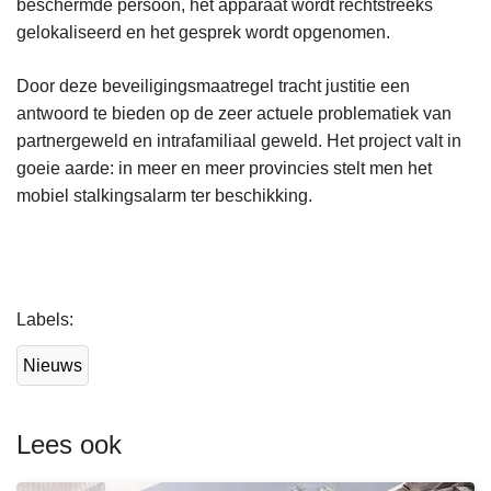
beschermde persoon, het apparaat wordt rechtstreeks
gelokaliseerd en het gesprek wordt opgenomen.
Door deze beveiligingsmaatregel tracht justitie een
antwoord te bieden op de zeer actuele problematiek van
partnergeweld en intrafamiliaal geweld. Het project valt in
goeie aarde: in meer en meer provincies stelt men het
mobiel stalkingsalarm ter beschikking.
L
Labels
e
e
Nieuws
s
m
e
Lees ook
e
r