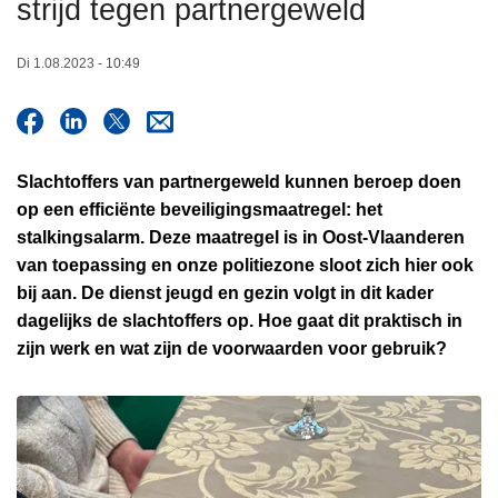
strijd tegen partnergeweld
n
h
Di 1.08.2023 - 10:49
o
u
d
g
Slachtoffers van partnergeweld kunnen beroep doen
a
op een efficiënte beveiligingsmaatregel: het
a
stalkingsalarm. Deze maatregel is in Oost-Vlaanderen
n
van toepassing en onze politiezone sloot zich hier ook
bij aan. De dienst jeugd en gezin volgt in dit kader
dagelijks de slachtoffers op. Hoe gaat dit praktisch in
zijn werk en wat zijn de voorwaarden voor gebruik?