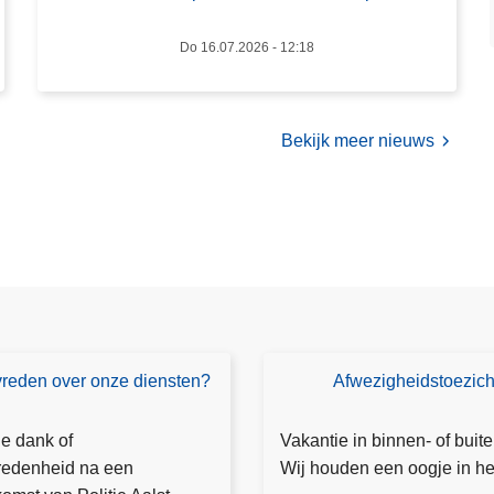
o
l
Do 16.07.2026 - 12:18
e
o
p
Bekijk meer nieuws
b
r
o
m
f
i
e
t
s
vreden over onze diensten?
Afwezigheidstoezich
T
e
o
n
e
je dank of
Vakantie in binnen- of buit
e
z
redenheid na een
Wij houden een oogje in het
n
i