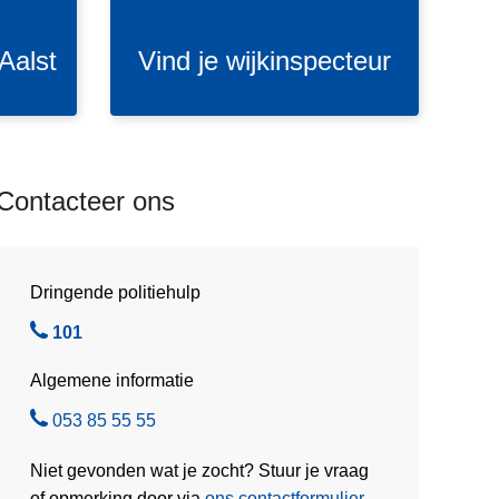
j
e
 Aalst
Vind je wijkinspecteur
w
i
j
k
i
Contacteer ons
n
s
p
e
Dringende politiehulp
c
B
101
t
e
e
Algemene informatie
l
u
B
053 85 55 55
r
e
Niet gevonden wat je zocht? Stuur je vraag
l
of opmerking door via
ons contactformulier
.