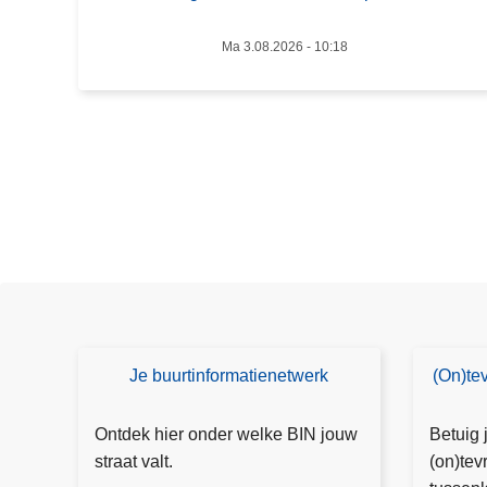
i
n
Ma 3.08.2026 - 10:18
g
e
n
v
a
n
T
a
a
l
b
u
Je buurtinformatienetwerk
(On)te
B
(
b
I
O
b
N
n
Ontdek hier onder welke BIN jouw
Betuig 
e
)t
straat valt.
(on)tev
l
e