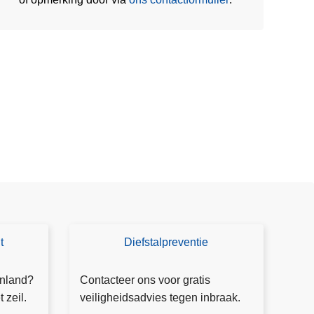
t
Diefstalpreventie
A
d
v
enland?
Contacteer ons voor gratis
i
 zeil.
veiligheidsadvies tegen inbraak.
e