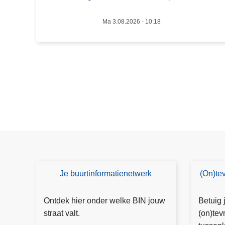
i
n
Ma 3.08.2026 - 10:18
g
e
n
v
a
n
T
a
a
l
b
u
Je buurtinformatienetwerk
(On)te
B
(
b
I
O
b
N
n
Ontdek hier onder welke BIN jouw
Betuig 
e
)t
straat valt.
(on)tev
l
e