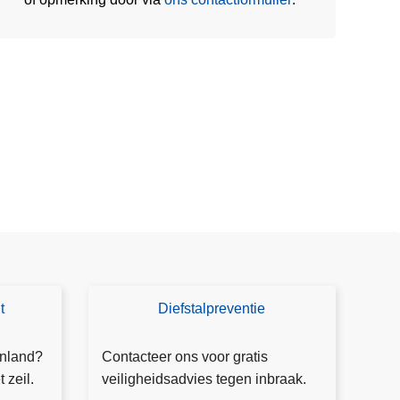
t
Diefstalpreventie
A
d
v
enland?
Contacteer ons voor gratis
i
 zeil.
veiligheidsadvies tegen inbraak.
e