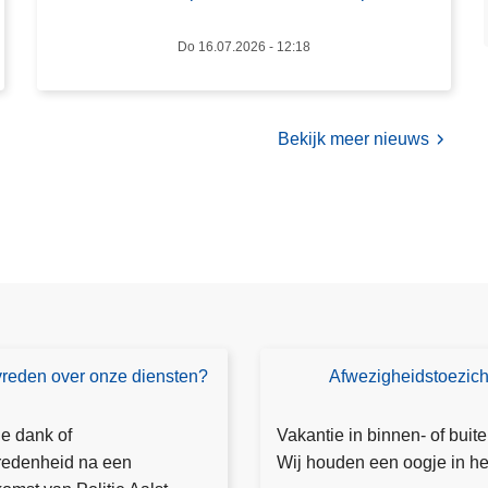
o
l
Do 16.07.2026 - 12:18
e
o
p
Bekijk meer nieuws
b
r
o
m
f
i
e
t
s
vreden over onze diensten?
Afwezigheidstoezich
T
e
o
n
e
je dank of
Vakantie in binnen- of buit
e
z
redenheid na een
Wij houden een oogje in het
n
i