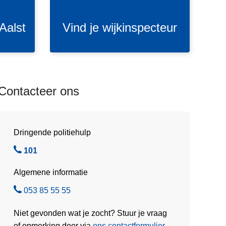
j
e
 Aalst
Vind je wijkinspecteur
w
i
j
k
i
Contacteer ons
n
s
p
e
Dringende politiehulp
c
B
101
t
e
e
Algemene informatie
l
u
B
053 85 55 55
r
e
Niet gevonden wat je zocht? Stuur je vraag
l
of opmerking door via
ons contactformulier
.