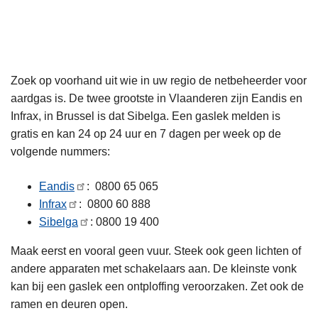
n
h
o
u
Zoek op voorhand uit wie in uw regio de netbeheerder voor
d
aardgas is. De twee grootste in Vlaanderen zijn Eandis en
g
Infrax, in Brussel is dat Sibelga. Een gaslek melden is
a
gratis en kan 24 op 24 uur en 7 dagen per week op de
a
volgende nummers:
n
Eandis
: 0800 65 065
Infrax
: 0800 60 888
Sibelga
: 0800 19 400
Maak eerst en vooral geen vuur. Steek ook geen lichten of
andere apparaten met schakelaars aan. De kleinste vonk
kan bij een gaslek een ontploffing veroorzaken. Zet ook de
ramen en deuren open.