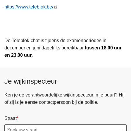
n
https://www.teleblok.be/
h
o
u
d
De Teleblok-chat is tijdens de examenperiodes in
g
december en juni dagelijks bereikbaar
tussen 18.00 uur
a
en 23.00 uur
.
a
n
Je wijkinspecteur
Ken je de verantwoordelijke wijkinspecteur in je buurt? Hij
of zij is je eerste contactpersoon bij de politie.
Straat