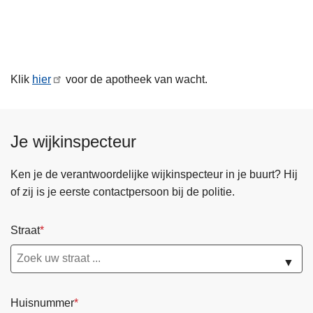
n
h
o
u
Klik
hier
voor de apotheek van wacht.
d
g
a
a
Je wijkinspecteur
n
Ken je de verantwoordelijke wijkinspecteur in je buurt? Hij
of zij is je eerste contactpersoon bij de politie.
Straat
▼
Huisnummer