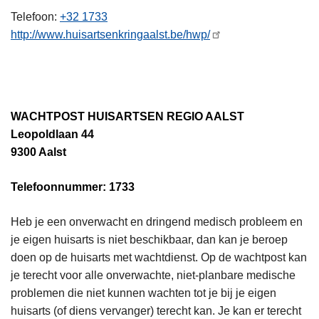
n
Telefoon
+32 1733
h
http://www.huisartsenkringaalst.be/hwp/
o
u
d
g
WACHTPOST HUISARTSEN REGIO AALST
a
Leopoldlaan 44
a
9300 Aalst
n
Telefoonnummer: 1733
Heb je een onverwacht en dringend medisch probleem en
je eigen huisarts is niet beschikbaar, dan kan je beroep
doen op de huisarts met wachtdienst. Op de wachtpost kan
je terecht voor alle onverwachte, niet-planbare medische
problemen die niet kunnen wachten tot je bij je eigen
huisarts (of diens vervanger) terecht kan. Je kan er terecht