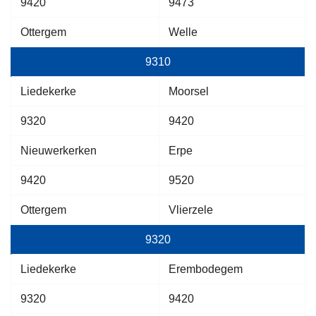
9420
9473
Ottergem
Welle
9310
Liedekerke
Moorsel
9320
9420
Nieuwerkerken
Erpe
9420
9520
Ottergem
Vlierzele
9320
Liedekerke
Erembodegem
9320
9420