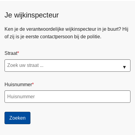
e
t
Je wijkinspecteur
s
e
Ken je de verantwoordelijke wijkinspecteur in je buurt? Hij
n
of zij is je eerste contactpersoon bij de politie.
e
n
Straat
e
-
▼
s
t
Huisnummer
e
p
s