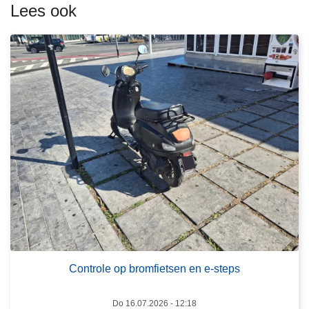
e
Lees ook
e
r
o
v
e
r
C
o
n
t
r
o
l
L
e
e
o
e
Controle op bromfietsen en e-steps
p
s
b
m
Do 16.07.2026 - 12:18