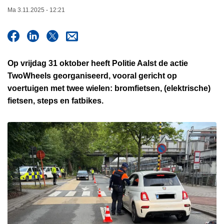
n
Ma 3.11.2025 - 12:21
h
o
u
d
Op vrijdag 31 oktober heeft Politie Aalst de actie
g
TwoWheels georganiseerd, vooral gericht op
a
voertuigen met twee wielen: bromfietsen, (elektrische)
a
fietsen, steps en fatbikes.
n