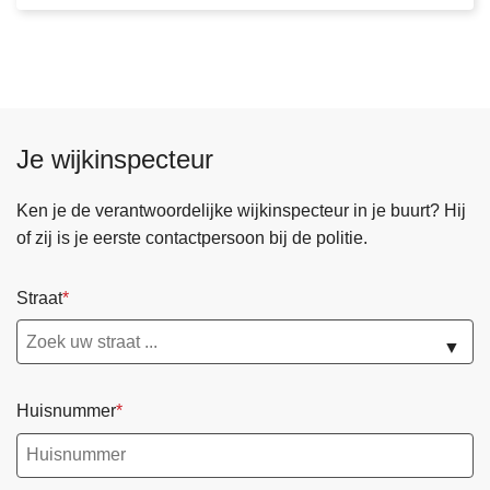
s
e
s
u
l
t
Je wijkinspecteur
a
t
e
Ken je de verantwoordelijke wijkinspecteur in je buurt? Hij
n
of zij is je eerste contactpersoon bij de politie.
B
O
Straat
B
-
▼
z
o
Huisnummer
m
e
r