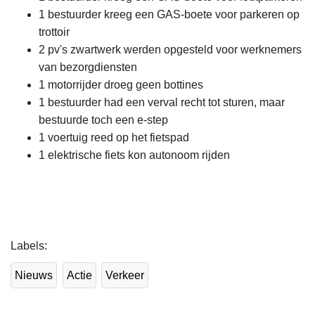
1 bestuurder kreeg een GAS-boete voor parkeren op
trottoir
2 pv's zwartwerk werden opgesteld voor werknemers
van bezorgdiensten
1 motorrijder droeg geen bottines
1 bestuurder had een verval recht tot sturen, maar
bestuurde toch een e-step
1 voertuig reed op het fietspad
1 elektrische fiets kon autonoom rijden
L
Labels
e
e
Nieuws
Actie
Verkeer
s
m