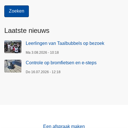
c
a
m
p
Laatste nieuws
a
g
Leerlingen van Taalbubbels op bezoek
n
Ma 3.08.2026 - 10:18
e
Controle op bromfietsen en e-steps
Do 16.07.2026 - 12:18
Een afspraak maken