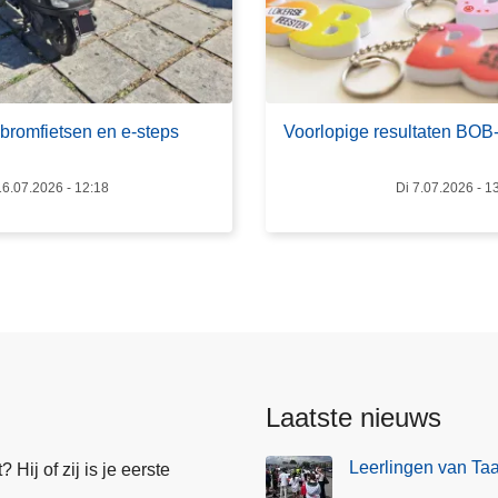
r
V
o
o
r
 bromfietsen en e-steps
Voorlopige resultaten BO
l
o
6.07.2026 - 12:18
Di 7.07.2026 - 1
p
i
g
e
r
e
s
u
Laatste nieuws
l
t
Leerlingen van Ta
Hij of zij is je eerste
a