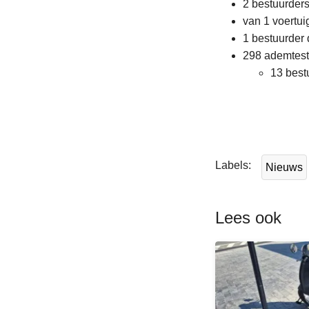
2 bestuurders
van 1 voertui
1 bestuurder d
298 ademtes
13 best
L
e
e
Labels
Nieuws
s
m
e
Lees ook
e
r
o
v
e