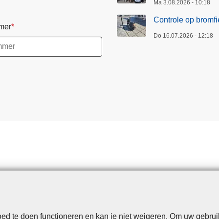
t
Ma 3.08.2026 - 10:18
e
Controle op bromfi
mer
n
Do 16.07.2026 - 12:18
B
O
B
-
z
o
m
e
r
c
a
m
p
a
g
d te doen functioneren en kan je niet weigeren. Om uw gebrui
Disclaimer
Privacy
Cookies
Toegankelijkheid