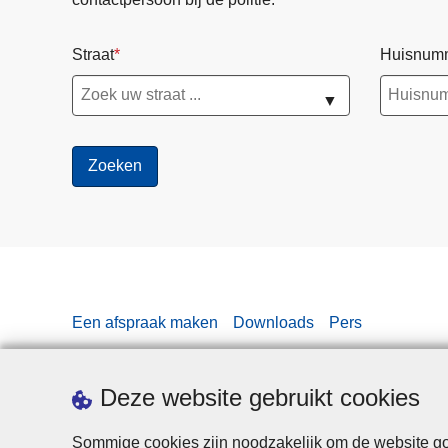
t
s
Straat
Huisnum
e
n
▼
e
n
e
-
s
t
e
p
s
Een afspraak maken
Downloads
Pers
Deze website gebruikt cookies
Sommige cookies zijn noodzakelijk om de website goe