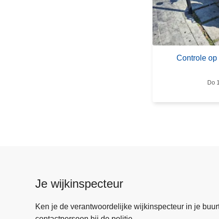
r
C
o
n
t
Controle op
r
o
Do 1
l
e
o
p
b
r
o
m
Je wijkinspecteur
f
i
Ken je de verantwoordelijke wijkinspecteur in je buurt? 
e
contactpersoon bij de politie.