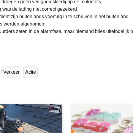
 droegen geen veiligheidskledij op de motorfiets
g was de lading niet correct gezekerd
ient zijn buitenlands voertuig in te schrijven in het buitenland
ts werden afgenomen
uurders zaten in de alarmfase, maar niemand blies uiteindelijk p
L
e
e
Verkeer
Actie
s
m
e
e
r
o
v
e