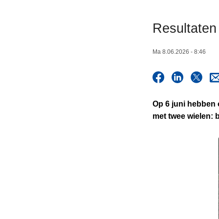
n
h
Resultaten
o
u
Ma 8.06.2026 - 8:46
d
g
a
a
Op 6 juni hebben
n
met twee wielen: b