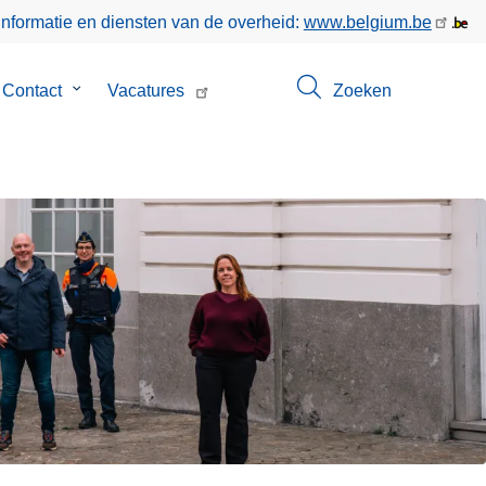
informatie en diensten van de overheid:
www.belgium.be
menu
Contact
Submenu
Vacatures
Zoeken
van
Contact