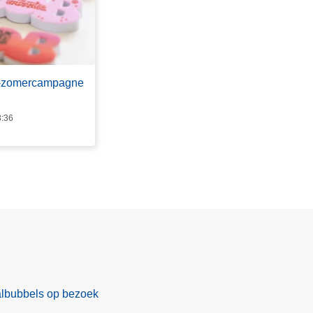
B-zomercampagne
3:36
albubbels op bezoek