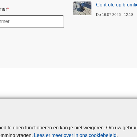
e
Controle op bromfi
mer
n
Do 16.07.2026 - 12:18
B
O
B
-
z
o
m
e
r
c
a
m
p
a
g
d te doen functioneren en kan je niet weigeren. Om uw gebrui
Disclaimer
Privacy
Cookies
Toegankelijkheid
n
temming vragen.
Lees er meer over in ons cookiebeleid
.