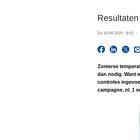
n
h
Resultate
o
u
Do 14.08.2025 - 9:01
d
g
a
a
Zomerse temperat
n
dan nodig. Want w
controles ingevoe
campagne, nl. 1 s