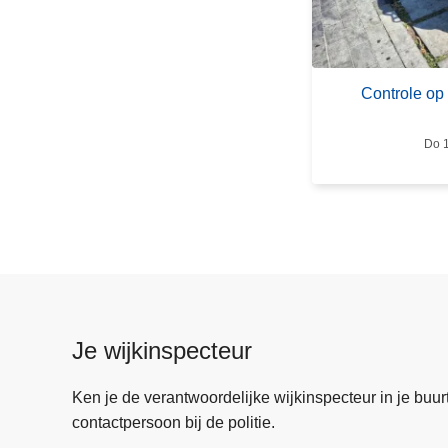
C
o
n
t
Controle op
r
o
Do 1
l
e
o
p
b
r
o
m
Je wijkinspecteur
f
i
Ken je de verantwoordelijke wijkinspecteur in je buurt? 
e
contactpersoon bij de politie.
t