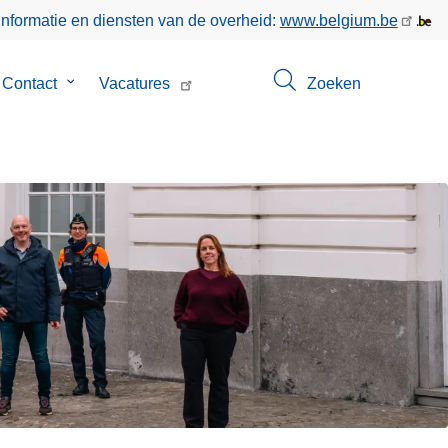
informatie en diensten van de overheid:
www.belgium.be
menu
Contact
Submenu
Vacatures
Zoeken
van
Contact