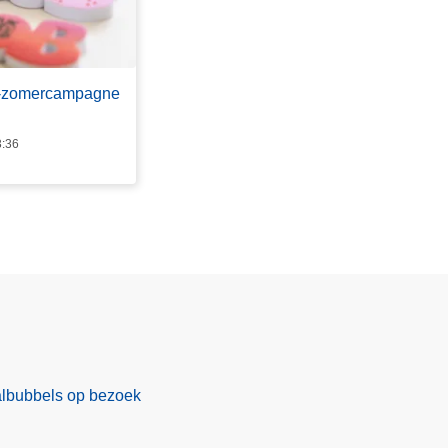
B-zomercampagne
3:36
albubbels op bezoek