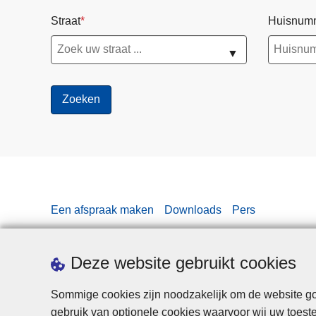
s
Straat
Huisnum
e
n
▼
e
n
e
-
s
t
e
p
s
Een afspraak maken
Downloads
Pers
Deze website gebruikt cookies
Sommige cookies zijn noodzakelijk om de website goe
gebruik van optionele cookies waarvoor wij uw toes