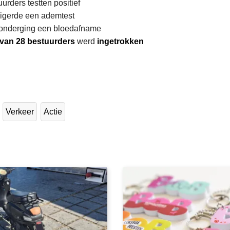
urders testten positief
igerde een ademtest
 onderging een bloedafname
s van 28 bestuurders
werd
ingetrokken
L
e
e
Verkeer
Actie
s
m
e
e
r
o
v
e
r