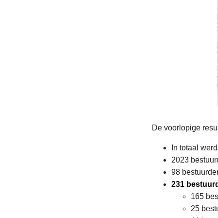
De voorlopige res
In totaal wer
2023 bestuurd
98 bestuurder
231 bestuur
165 bes
25 bestu