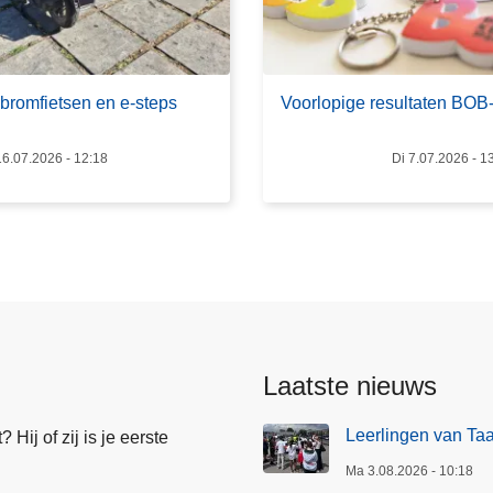
V
o
o
r
 bromfietsen en e-steps
Voorlopige resultaten BO
l
o
6.07.2026 - 12:18
Di 7.07.2026 - 1
p
i
g
e
r
e
s
u
Laatste nieuws
l
t
Leerlingen van Ta
Hij of zij is je eerste
a
t
Ma 3.08.2026 - 10:18