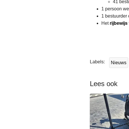
41 bestu
1 persoon we
1 bestuurder
Het
rijbewij
L
e
e
Labels
Nieuws
s
m
e
Lees ook
e
r
o
v
e
r