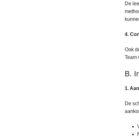
De lee
method
kunne
4. Co
Ook de
Team 
B. I
1. Aa
De sch
aankon