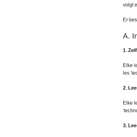
volgt
Er bes
A. I
1. Zel
Elke l
les 't
2. Lee
Elke l
'techn
3. Le