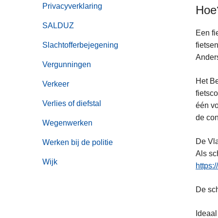
Privacyverklaring
Hoe
SALDUZ
Een fi
Slachtofferbejegening
fietse
Anders
Vergunningen
Het Be
Verkeer
fietsc
Verlies of diefstal
één vo
de con
Wegenwerken
De Vla
Werken bij de politie
Als sc
Wijk
https:
De sch
Ideaa