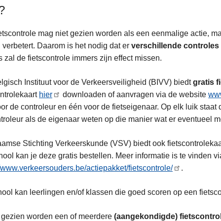
?
etscontrole mag niet gezien worden als een eenmalige actie, maa
n verbetert. Daarom is het nodig dat er
verschillende controles
 zal de fietscontrole immers zijn effect missen.
lgisch Instituut voor de Verkeersveiligheid (BIVV) biedt
gratis 
ontrolekaart
hier
downloaden of aanvragen via de website
www
or de controleur en één voor de fietseigenaar. Op elk luik staat 
troleur als de eigenaar weten op die manier wat er eventueel mo
amse Stichting Verkeerskunde (VSV) biedt ook fietscontrolekaar
hool kan je deze gratis bestellen. Meer informatie is te vinden v
//www.verkeersouders.be/actiepakket/fietscontrole/
.
ool kan leerlingen en/of klassen die goed scoren op een fietsc
l gezien worden een of meerdere
(aangekondigde) fietscontro