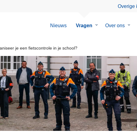
Overige 
Nieuws
Vragen
Submenu
Over ons
Sub
van
van
Vragen
Over
ons
niseer je een fietscontrole in je school?