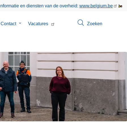
informatie en diensten van de overheid:
www.belgium.be
menu
Contact
Submenu
Vacatures
Zoeken
van
Contact