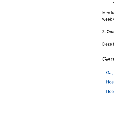
Men ka
week 
2. On
Deze f
Ger
Ga j
Hoe
Hoe