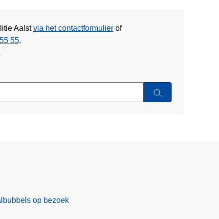
itie Aalst
via het contactformulier
of
55 55
.
w
albubbels op bezoek