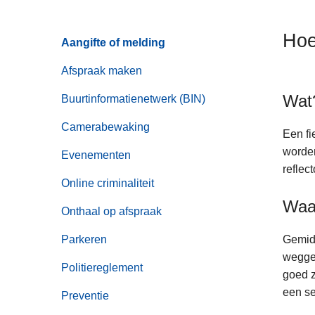
n
h
Hoe
Aangifte of melding
o
u
Afspraak maken
d
Wat
g
Buurtinformatienetwerk (BIN)
a
Camerabewaking
a
Een fi
n
worden
Evenementen
reflec
Online criminaliteit
Waa
Onthaal op afspraak
Parkeren
Gemidd
weggeb
Politiereglement
goed z
een se
Preventie