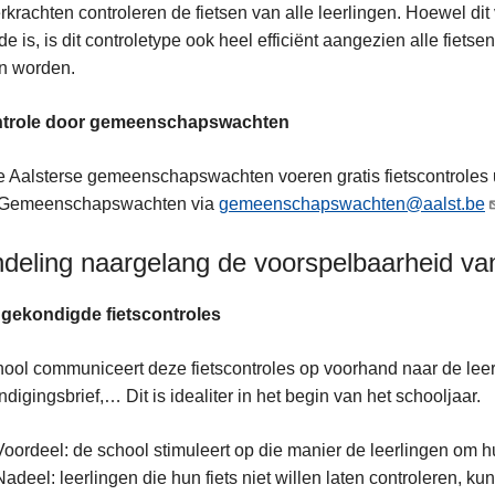
rkrachten controleren de fietsen van alle leerlingen. Hoewel dit 
e is, is dit controletype ook heel efficiënt aangezien alle fie
n worden.
ntrole door gemeenschapswachten
 Aalsterse gemeenschapswachten voeren gratis fietscontroles u
Gemeenschapswachten via
gemeenschapswachten@aalst.be
ndeling naargelang de voorspelbaarheid van
ngekondigde fietscontroles
ool communiceert deze fietscontroles op voorhand naar de leer
digingsbrief,… Dit is idealiter in het begin van het schooljaar.
Voordeel: de school stimuleert op die manier de leerlingen om hu
Nadeel: leerlingen die hun fiets niet willen laten controleren, k