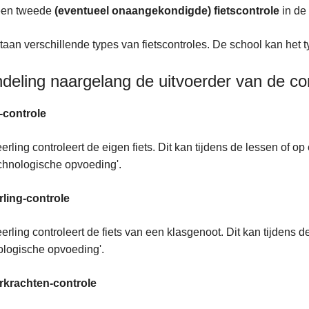
 een tweede
(eventueel onaangekondigde) fietscontrole
in de
taan verschillende types van fietscontroles. De school kan het t
ndeling naargelang de uitvoerder van de co
f-controle
eerling controleert de eigen fiets. Dit kan tijdens de lessen of o
echnologische opvoeding'.
rling-controle
eerling controleert de fiets van een klasgenoot. Dit kan tijdens 
ologische opvoeding'.
erkrachten-controle