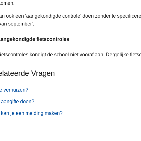
komen.
n ook een 'aangekondigde controle' doen zonder te specificere
van september'.
aangekondigde fietscontroles
ietscontroles kondigt de school niet vooraf aan. Dergelijke fiets
elateerde Vragen
e verhuizen?
 aangifte doen?
 kan je een melding maken?