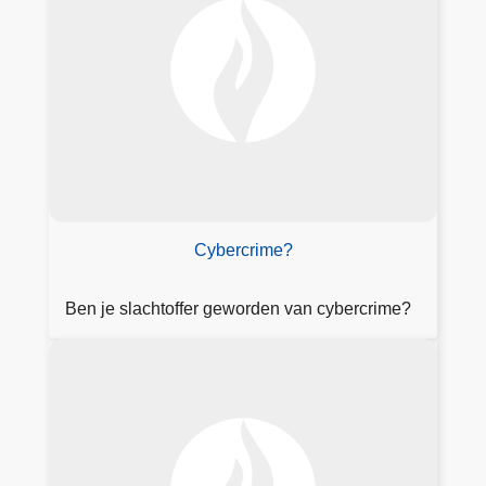
e
r
in
fo
r
m
at
ie
hi
e
Cybercrime?
r
Ben je slachtoffer geworden van cybercrime?
O
n
t
d
e