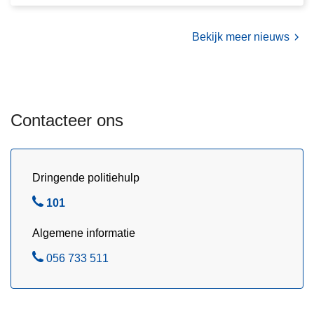
0
2
Bekijk meer nieuws
5
:
h
e
Contacteer ons
t
r
i
j
Dringende politiehulp
b
B
101
e
e
w
Algemene informatie
l
i
B
056 733 511
j
e
s
l
w
o