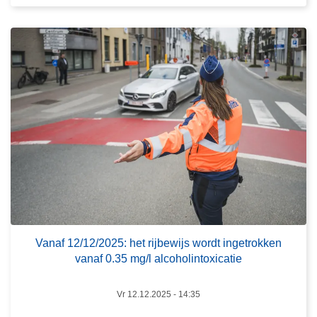
e
r
o
v
e
r
V
a
n
a
f
1
2
/
Vanaf 12/12/2025: het rijbewijs wordt ingetrokken
vanaf 0.35 mg/l alcoholintoxicatie
1
2
/
Vr 12.12.2025 - 14:35
2