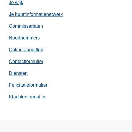
Je wijk
r
d
Je buurtinformatienetwerk
t
Commissariaten
i
n
Noodnummers
g
Online aangiften
e
t
Contactformulier
r
o
Diensten
k
Felicitatieformulier
k
e
Klachtenformulier
n
v
a
n
a