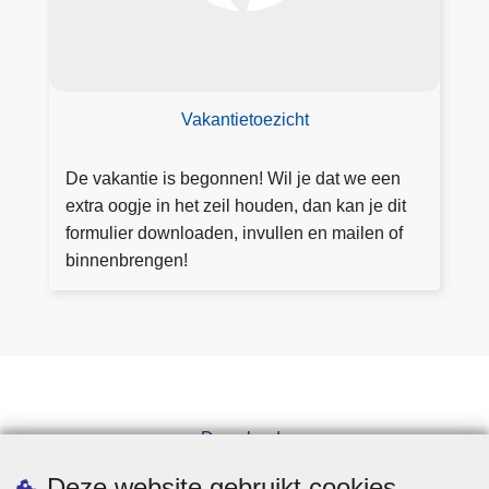
v
a
k
a
nt
Vakantietoezicht
ie
to
De vakantie is begonnen! Wil je dat we een
e
extra oogje in het zeil houden, dan kan je dit
zi
formulier downloaden, invullen en mailen of
c
binnenbrengen!
ht
Downloads
Pers
Deze website gebruikt cookies