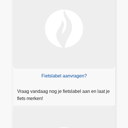
r
t
a
o
a
x
g
i
l
c
a
a
b
t
e
i
l
e
a
a
Fietslabel aanvragen?
n
Vraag vandaag nog je fietslabel aan en laat je
fiets merken!
M
e