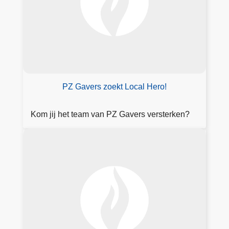
k
a
ll
e
v
a
c
PZ Gavers zoekt Local Hero!
a
t
Kom jij het team van PZ Gavers versterken?
u
r
F
e
o
s
r
m
ul
ie
r