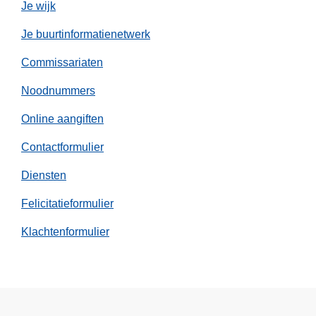
Je wijk
r
d
Je buurtinformatienetwerk
t
Commissariaten
i
n
Noodnummers
g
Online aangiften
e
t
Contactformulier
r
o
Diensten
k
Felicitatieformulier
k
e
Klachtenformulier
n
v
a
n
a