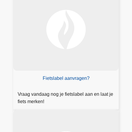
r
t
a
o
a
x
g
i
l
c
a
a
b
t
e
i
l
e
a
a
Fietslabel aanvragen?
n
Vraag vandaag nog je fietslabel aan en laat je
fiets merken!
M
e