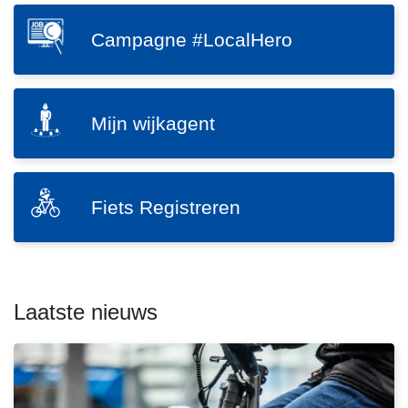
s
n
SVG
p
h
Campagne #LocalHero
C
r
o
a
a
u
m
a
d
SVG
p
Mijn wijkagent
k
g
M
a
m
a
i
g
a
a
j
n
L
k
n
SVG
n
Fiets Registreren
e
e
e
F
w
#
e
n
i
i
L
s
e
j
o
m
t
k
c
e
Laatste nieuws
s
a
a
e
R
g
l
r
e
e
o
H
g
n
v
e
i
t