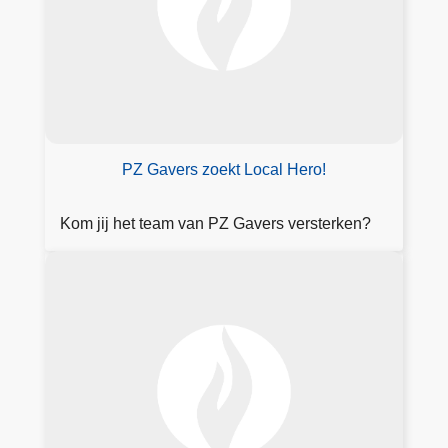
k
a
ll
e
v
a
c
PZ Gavers zoekt Local Hero!
a
t
Kom jij het team van PZ Gavers versterken?
u
r
F
e
o
s
r
m
ul
ie
r