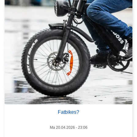
e
r
s
r
o
t
F
r
a
e
t
r
b
e
i
n
k
e
s
?
L
e
e
Fatbikes?
s
m
Ma 20.04.2026 - 23:06
e