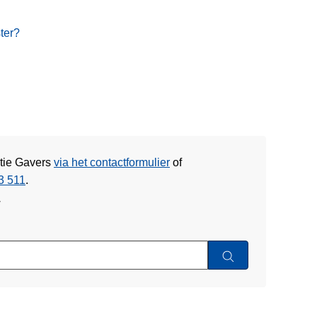
ster?
itie Gavers
via het contactformulier
of
3 511
.
w