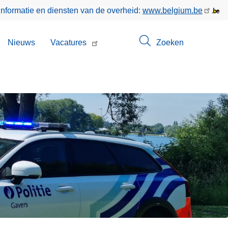
informatie en diensten van de overheid:
www.belgium.be
bmenu
Nieuws
Vacatures
Zoeken
n
ntact