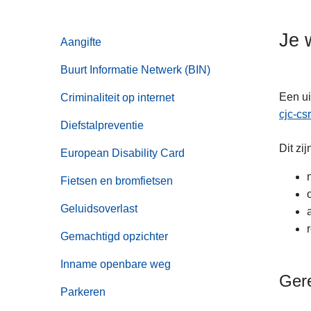
n
h
Je 
Aangifte
o
u
Buurt Informatie Netwerk (BIN)
d
g
Een ui
Criminaliteit op internet
a
cjc-cs
Diefstalpreventie
a
Dit zi
n
European Disability Card
Fietsen en bromfietsen
Geluidsoverlast
Gemachtigd opzichter
Inname openbare weg
Ger
Parkeren