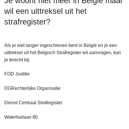
Je woont niet meer in België maar
n
wil een uittreksel uit het
h
o
strafregister?
u
d
g
Als je niet langer ingeschreven bent in België en je een
a
uittreksel uit het Belgisch Strafregister wil aanvragen, kan
a
je terecht bij:
n
FOD Justitie
DGRechterlijke Organisatie
Dienst Centraal Strafregister
Waterloolaan 80