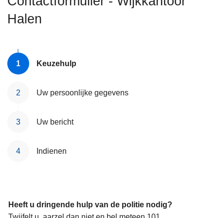
Contactformulier - Wijkkantoor
n
Halen
h
o
u
d
Keuzehulp
g
a
a
Uw persoonlijke gegevens
n
Uw bericht
Indienen
Heeft u dringende hulp van de politie nodig?
Twijfelt u, aarzel dan niet en bel meteen 101.