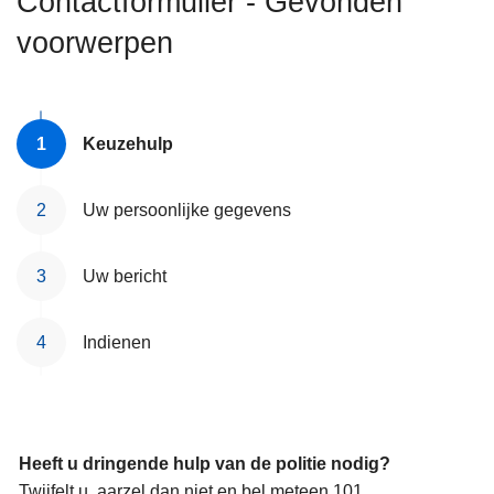
Contactformulier - Gevonden
n
voorwerpen
h
o
u
d
Keuzehulp
g
a
a
Uw persoonlijke gegevens
n
Uw bericht
Indienen
Heeft u dringende hulp van de politie nodig?
Twijfelt u, aarzel dan niet en bel meteen 101.