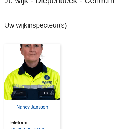
Je wijk - Diepenbeek - Centrum
n
h
o
Uw wijkinspecteur(s)
u
d
g
a
a
n
Nancy Janssen
Telefoon