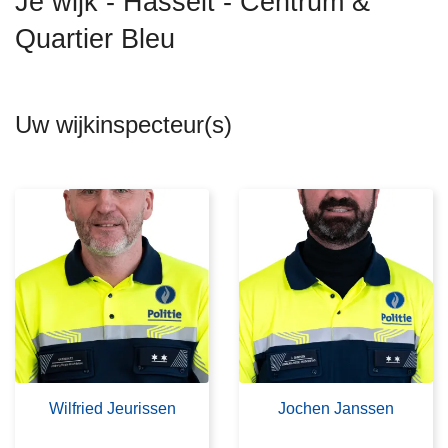
Je wijk - Hasselt - Centrum &
n
Quartier Bleu
h
o
u
d
Uw wijkinspecteur(s)
g
a
a
n
Wilfried Jeurissen
Jochen Janssen