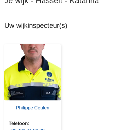
Je wijk - Hasselt - Katarina
n
h
o
Uw wijkinspecteur(s)
u
d
g
a
a
n
Philippe Ceulen
Telefoon