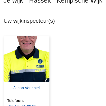
Je wijk - Hasselt - Kempische Wijk
n
h
o
Uw wijkinspecteur(s)
u
d
g
a
a
n
Johan Vanrintel
Telefoon