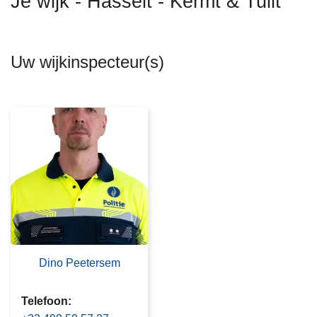
Je wijk - Hasselt - Kermt & Tuilt
n
h
o
Uw wijkinspecteur(s)
u
d
g
a
a
n
Dino Peetersem
Telefoon