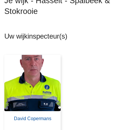
Je wijk - Hasselt - Spalbeek &
n
Stokrooie
h
o
u
d
Uw wijkinspecteur(s)
g
a
a
n
David Copermans