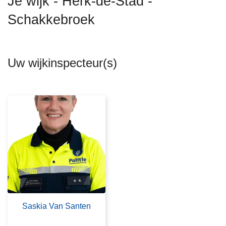
Je wijk - Herk-de-Stad -
n
Schakkebroek
h
o
u
d
Uw wijkinspecteur(s)
g
a
a
n
Saskia Van Santen