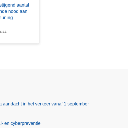
stijgend aantal
ende nood aan
teuning
14:44
ra aandacht in het verkeer vanaf 1 september
al- en cyberpreventie