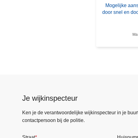
e
Mogelijke aan
l
door snel en do
i
j
k
Ma 
e
a
a
n
s
l
a
g
Je wijkinspecteur
o
p
Ken je de verantwoordelijke wijkinspecteur in je buurt? 
s
contactpersoon bij de politie.
c
h
Straat
Huisnum