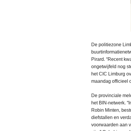
De politiezone Limb
buurtinformatienetw
Pirard. “Recent kw
ongetwijfeld nog s
het CIC Limburg ov
maandag officieel 
De provinciale mel
het BIN-netwerk. “I
Robin Minten, bestu
diefstallen en verd
voorwaarden aan va