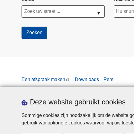
o
o
▼
l
v
o
o
r
k
o
m
e
Een afspraak maken
Downloads
Pers
n
d
o
Deze website gebruikt cookies
o
r
Sommige cookies zijn noodzakelijk om de website goe
s
gebruik van optionele cookies waarvoor wij uw toes
n