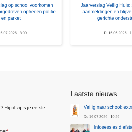
r
slag op school voorkomen
Jaarverslag Veilig Huis: 
v
orgedreven optreden politie
aanmeldingen en blijv
e
en parket
gerichte onders
r
s
6.07.2026 - 8:09
Di 16.06.2026 - 
l
a
g
V
e
i
l
i
Laatste nieuws
g
H
Veilig naar school: ext
Hij of zij is je eerste
u
Do 16.07.2026 - 10:26
i
s
Infosessies diefst
mer