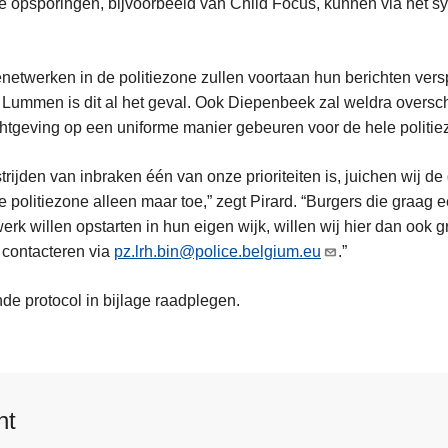
de opsporingen, bijvoorbeeld van Child Focus, kunnen via het s
enetwerken in de politiezone zullen voortaan hun berichten ver
en Lummen is dit al het geval. Ook Diepenbeek zal weldra oversc
chtgeving op een uniforme manier gebeuren voor de hele politie
rijden van inbraken één van onze prioriteiten is, juichen wij de
e politiezone alleen maar toe,” zegt Pirard. “Burgers die graag 
erk willen opstarten in hun eigen wijk, willen wij hier dan ook gr
 contacteren via
pz.lrh.bin@police.belgium.eu
.”
nde protocol in bijlage raadplegen.
nt