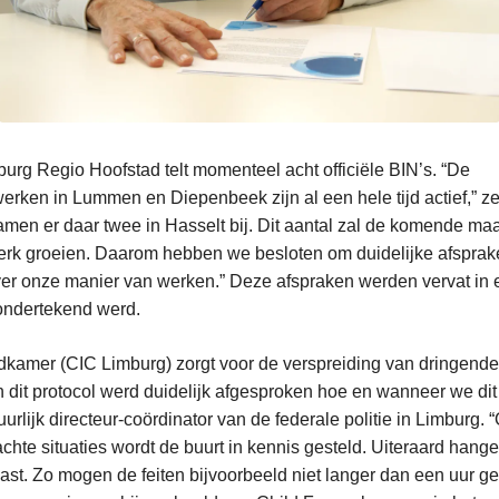
urg Regio Hoofstad telt momenteel acht officiële BIN’s. “De
erken in Lummen en Diepenbeek zijn al een hele tijd actief,” ze
amen er daar twee in Hasselt bij. Dit aantal zal de komende ma
terk groeien. Daarom hebben we besloten om duidelijke afspra
er onze manier van werken.” Deze afspraken werden vervat in e
ondertekend werd.
dkamer (CIC Limburg) zorgt voor de verspreiding van dringende
n dit protocol werd duidelijk afgesproken hoe en wanneer we dit 
urlijk directeur-coördinator van de federale politie in Limburg. 
achte situaties wordt de buurt in kennis gesteld. Uiteraard hang
st. Zo mogen de feiten bijvoorbeeld niet langer dan een uur g