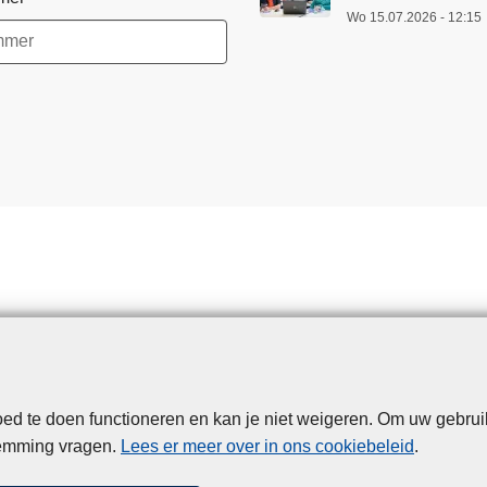
:
Wo 15.07.2026 - 12:15
s
t
i
j
g
e
n
d
a
a
n
t
a
l
a
d te doen functioneren en kan je niet weigeren. Om uw gebrui
Disclaimer
Privacy
Cookies
Toegankelijkheid
a
temming vragen.
Lees er meer over in ons cookiebeleid
.
n
© 2026 Politie.be