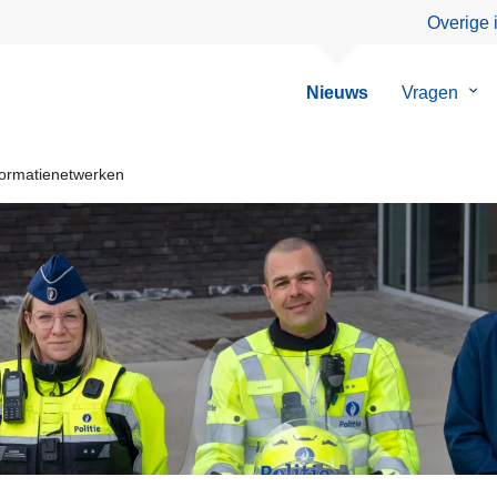
Overige 
Nieuws
Vragen
Su
van
Vra
formatienetwerken