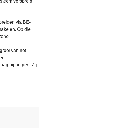
ysteem verspreid
spreiden via BE-
hakelen. Op die
zone.
 groei van het
een
aag bij helpen. Zij