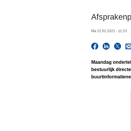
n
h
Afsprakenp
o
u
Ma 22.02.2021 - 11:23
d
g
a
a
Maandag ondertek
n
bestuurlijk direct
buurtinformatienet