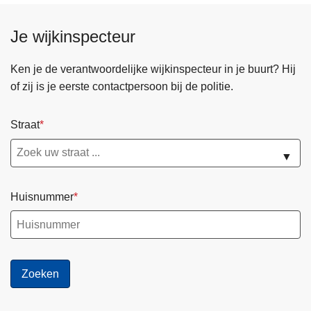
i
d
g
o
Je wijkinspecteur
H
o
u
r
Ken je de verantwoordelijke wijkinspecteur in je buurt? Hij
i
s
of zij is je eerste contactpersoon bij de politie.
s
n
:
e
s
Straat
l
t
e
▼
i
n
j
d
g
o
Huisnummer
e
o
n
r
d
g
a
e
a
d
n
r