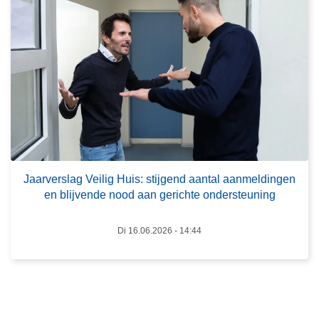
g
e
o
r
p
J
s
a
c
a
h
r
o
v
o
e
l
r
v
s
Jaarverslag Veilig Huis: stijgend aantal aanmeldingen
o
en blijvende nood aan gerichte ondersteuning
l
o
a
r
g
Di 16.06.2026 - 14:44
k
V
o
e
m
i
e
l
n