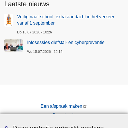
t
e
Laatste nieuws
a
v
l
e
Veilig naar school: extra aandacht in het verkeer
a
vanaf 1 september
n
a
o
Do 16.07.2026 - 10:26
n
p
Infosessies diefstal- en cyberpreventie
m
t
e
r
Wo 15.07.2026 - 12:15
l
e
d
d
i
e
n
n
g
p
e
o
n
l
Een afspraak maken
e
i
Downloads
n
t
b
i
Pers