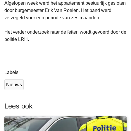
Afgelopen week werd het appartement bestuurlijk gesloten
door burgemeester Erik Van Roelen. Het pand werd
verzegeld voor een periode van zes maanden.
Het verder onderzoek naar de feiten wordt gevoerd door de
politie LRH.
L
Labels
e
e
Nieuws
s
m
e
Lees ook
e
r
o