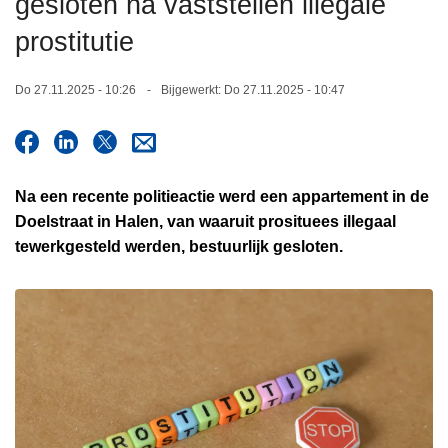
gesloten na vaststellen illegale
n
prostitutie
h
o
u
Do 27.11.2025 - 10:26
Bijgewerkt:
Do 27.11.2025 - 10:47
d
g
a
a
Na een recente politieactie werd een appartement in de
n
Doelstraat in Halen, van waaruit prosituees illegaal
tewerkgesteld werden, bestuurlijk gesloten.