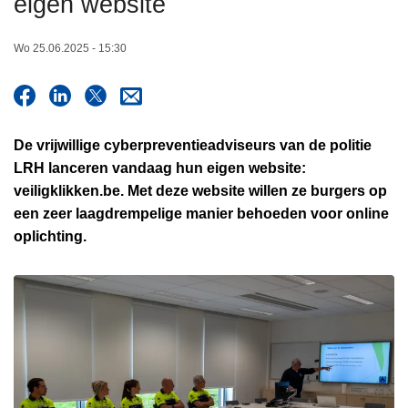
eigen website
n
h
Wo 25.06.2025 - 15:30
o
u
d
g
De vrijwillige cyberpreventieadviseurs van de politie
a
LRH lanceren vandaag hun eigen website:
a
veiligklikken.be. Met deze website willen ze burgers op
n
een zeer laagdrempelige manier behoeden voor online
oplichting.