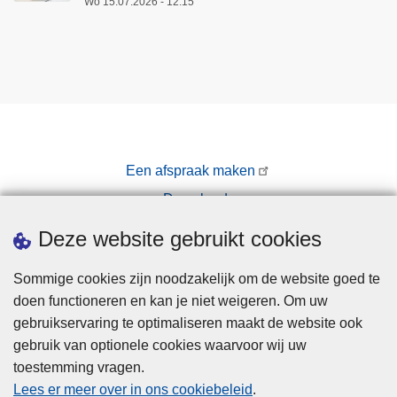
e
r
Wo 15.07.2026 - 12:15
l
e
d
d
i
e
n
n
g
p
e
o
n
l
Een afspraak maken
e
i
Downloads
n
t
b
i
Pers
Deze website gebruikt cookies
l
e
i
e
Sommige cookies zijn noodzakelijk om de website goed te
j
n
doen functioneren en kan je niet weigeren. Om uw
v
p
gebruikservaring te optimaliseren maakt de website ook
e
a
gebruik van optionele cookies waarvoor wij uw
n
r
toestemming vragen.
Disclaimer
d
k
Lees er meer over in ons cookiebeleid
.