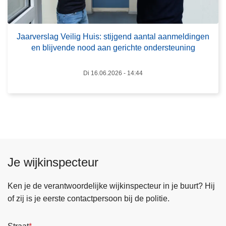
e
l
r
v
s
Jaarverslag Veilig Huis: stijgend aantal aanmeldingen
o
en blijvende nood aan gerichte ondersteuning
l
o
a
r
g
Di 16.06.2026 - 14:44
k
V
o
e
m
i
e
l
n
i
d
g
o
Je wijkinspecteur
H
o
u
r
Ken je de verantwoordelijke wijkinspecteur in je buurt? Hij
i
s
of zij is je eerste contactpersoon bij de politie.
s
n
:
e
s