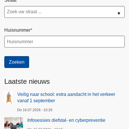
Straat
l
t
e
▼
i
n
j
d
g
o
Huisnummer
e
o
n
r
d
g
a
e
a
d
n
r
t
e
Laatste nieuws
a
v
l
e
Veilig naar school: extra aandacht in het verkeer
a
vanaf 1 september
n
a
o
Do 16.07.2026 - 10:26
n
p
Infosessies diefstal- en cyberpreventie
m
t