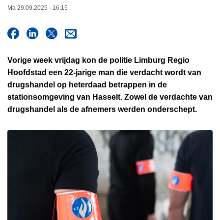
n
Ma 29.09.2025 - 16:15
h
o
u
d
Vorige week vrijdag kon de politie Limburg Regio
g
Hoofdstad een 22-jarige man die verdacht wordt van
a
drugshandel op heterdaad betrappen in de
a
stationsomgeving van Hasselt. Zowel de verdachte van
n
drugshandel als de afnemers werden onderschept.