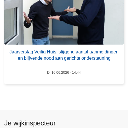
J
s
a
c
a
h
r
o
v
o
e
l
r
v
s
Jaarverslag Veilig Huis: stijgend aantal aanmeldingen
o
en blijvende nood aan gerichte ondersteuning
l
o
a
r
g
Di 16.06.2026 - 14:44
k
V
o
e
m
i
e
l
n
i
d
g
o
Je wijkinspecteur
H
o