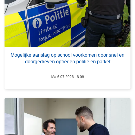
M
o
g
e
l
i
L
j
e
k
Mogelijke aanslag op school voorkomen door snel en
e
doorgedreven optreden politie en parket
e
s
a
m
a
Ma 6.07.2026 - 8:09
e
n
e
s
r
l
o
a
v
g
e
o
r
p