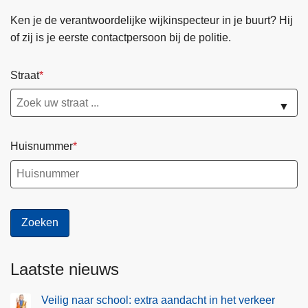
u
r
Ken je de verantwoordelijke wijkinspecteur in je buurt? Hij
i
s
of zij is je eerste contactpersoon bij de politie.
s
n
:
e
s
Straat
l
t
e
▼
i
n
j
d
g
o
Huisnummer
e
o
n
r
d
g
a
e
a
d
n
r
t
e
Laatste nieuws
a
v
l
e
Veilig naar school: extra aandacht in het verkeer