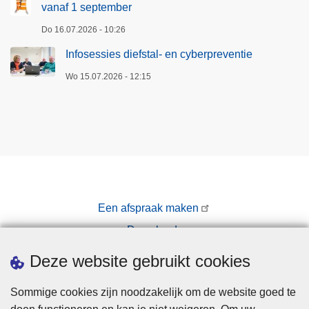
a
vanaf 1 september
n
a
o
Do 16.07.2026 - 10:26
n
p
Infosessies diefstal- en cyberpreventie
m
t
e
r
Wo 15.07.2026 - 12:15
l
e
d
d
i
e
n
n
g
p
e
o
n
l
Een afspraak maken
e
i
Downloads
n
t
b
i
Pers
Deze website gebruikt cookies
l
e
i
e
Sommige cookies zijn noodzakelijk om de website goed te
j
n