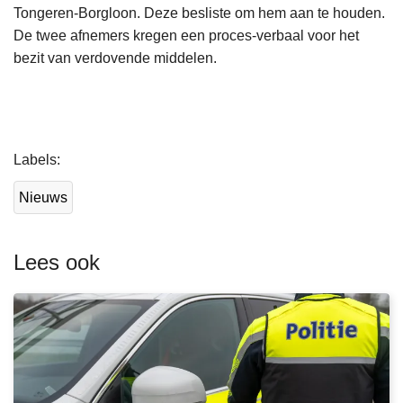
Tongeren-Borgloon. Deze besliste om hem aan te houden.
De twee afnemers kregen een proces-verbaal voor het
bezit van verdovende middelen.
L
Labels
e
e
Nieuws
s
m
e
Lees ook
e
r
o
v
e
r