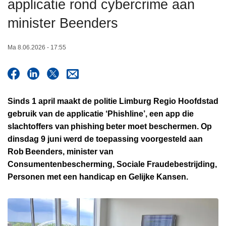
applicatie rond cybercrime aan
n
h
minister Beenders
o
u
Ma 8.06.2026 - 17:55
d
g
a
a
Sinds 1 april maakt de politie Limburg Regio Hoofdstad
n
gebruik van de applicatie ‘Phishline’, een app die
slachtoffers van phishing beter moet beschermen. Op
dinsdag 9 juni werd de toepassing voorgesteld aan
Rob Beenders, minister van
Consumentenbescherming, Sociale Fraudebestrijding,
Personen met een handicap en Gelijke Kansen.