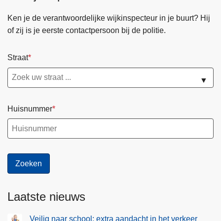
u
r
Ken je de verantwoordelijke wijkinspecteur in je buurt? Hij
i
s
of zij is je eerste contactpersoon bij de politie.
s
n
:
e
s
Straat
l
t
e
▼
i
n
j
d
g
o
Huisnummer
e
o
n
r
d
g
a
e
a
d
n
r
t
e
Laatste nieuws
a
v
l
e
Veilig naar school: extra aandacht in het verkeer