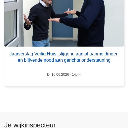
J
s
a
c
a
h
r
o
v
o
e
l
r
v
s
Jaarverslag Veilig Huis: stijgend aantal aanmeldingen
o
en blijvende nood aan gerichte ondersteuning
l
o
a
r
g
Di 16.06.2026 - 14:44
k
V
o
e
m
i
e
l
n
i
d
g
o
Je wijkinspecteur
H
o