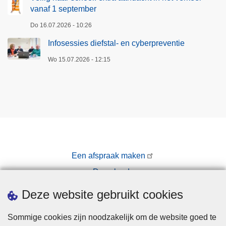
a
vanaf 1 september
n
a
o
Do 16.07.2026 - 10:26
n
p
Infosessies diefstal- en cyberpreventie
m
t
e
r
Wo 15.07.2026 - 12:15
l
e
d
d
i
e
n
n
g
p
e
o
n
l
Een afspraak maken
e
i
Downloads
n
t
b
i
Pers
Deze website gebruikt cookies
l
e
i
e
Sommige cookies zijn noodzakelijk om de website goed te
j
n