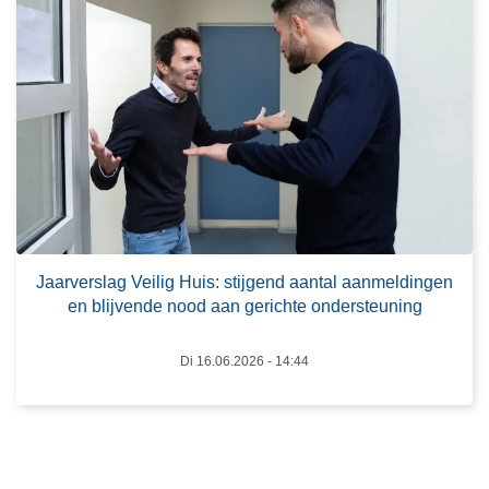
v
g
e
o
r
p
J
s
a
c
a
h
r
o
v
o
e
l
r
v
s
Jaarverslag Veilig Huis: stijgend aantal aanmeldingen
o
en blijvende nood aan gerichte ondersteuning
l
o
a
r
g
Di 16.06.2026 - 14:44
k
V
o
e
m
i
e
l
n