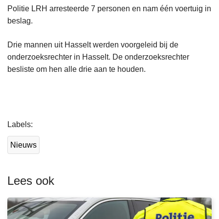
Politie LRH arresteerde 7 personen en nam één voertuig in
beslag.
Drie mannen uit Hasselt werden voorgeleid bij de
onderzoeksrechter in Hasselt. De onderzoeksrechter
besliste om hen alle drie aan te houden.
L
Labels
e
e
Nieuws
s
m
e
Lees ook
e
r
o