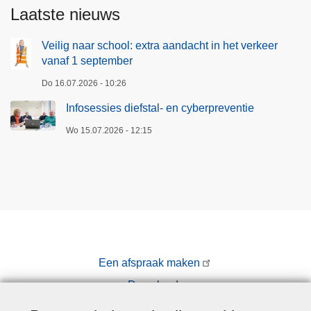
t
e
Laatste nieuws
a
v
l
e
Veilig naar school: extra aandacht in het verkeer
a
vanaf 1 september
n
a
o
Do 16.07.2026 - 10:26
n
p
Infosessies diefstal- en cyberpreventie
m
t
e
r
Wo 15.07.2026 - 12:15
l
e
d
d
i
e
n
n
g
p
e
o
n
l
Een afspraak maken
e
i
Downloads
n
t
b
i
Pers