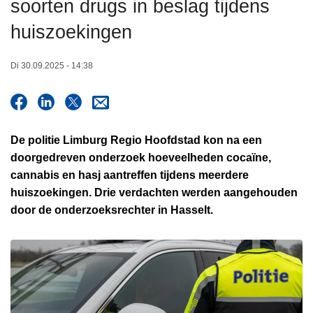
soorten drugs in beslag tijdens
n
h
huiszoekingen
o
u
Di 30.09.2025 - 14:38
d
g
a
a
De politie Limburg Regio Hoofdstad kon na een
n
doorgedreven onderzoek hoeveelheden cocaïne,
cannabis en hasj aantreffen tijdens meerdere
huiszoekingen. Drie verdachten werden aangehouden
door de onderzoeksrechter in Hasselt.