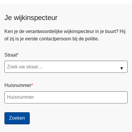
i
d
g
o
Je wijkinspecteur
H
o
u
r
Ken je de verantwoordelijke wijkinspecteur in je buurt? Hij
i
s
of zij is je eerste contactpersoon bij de politie.
s
n
:
e
s
Straat
l
t
e
▼
i
n
j
d
g
o
Huisnummer
e
o
n
r
d
g
a
e
a
d
n
r