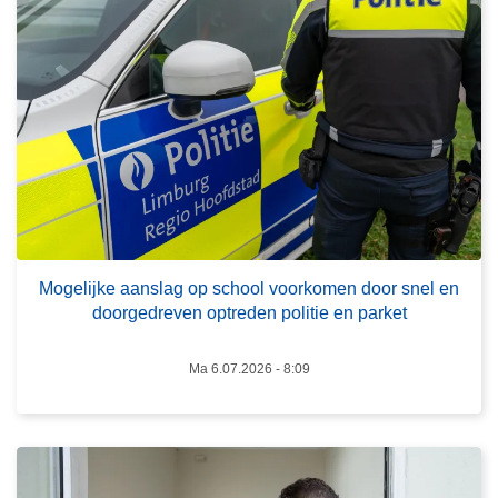
v
e
r
M
o
g
e
l
i
L
j
e
k
Mogelijke aanslag op school voorkomen door snel en
e
doorgedreven optreden politie en parket
e
s
a
m
a
Ma 6.07.2026 - 8:09
e
n
e
s
r
l
o
a